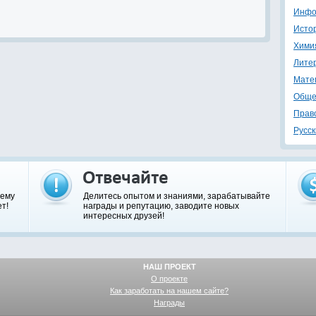
Инфо
Исто
Хими
Лите
Мате
Обще
Прав
Русск
шему
Делитесь опытом и знаниями, зарабатывайте
т!
награды и репутацию, заводите новых
интересных друзей!
НАШ ПРОЕКТ
О проекте
Как заработать на нашем сайте?
Награды