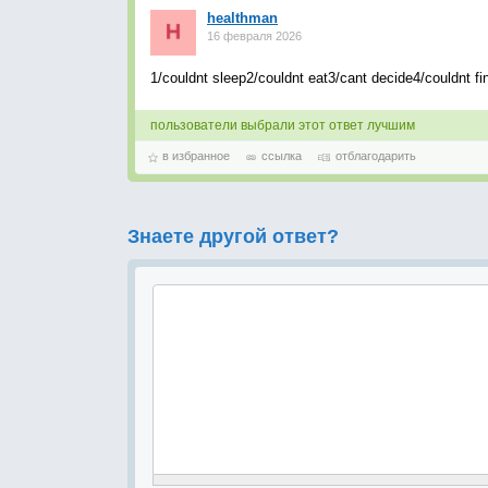
healthman
16 февраля 2026
1/couldnt sleep2/couldnt eat3/cant decide4/couldnt fi
пользователи выбрали этот ответ лучшим
в избранное
ссылка
отблагодарить
Знаете другой ответ?