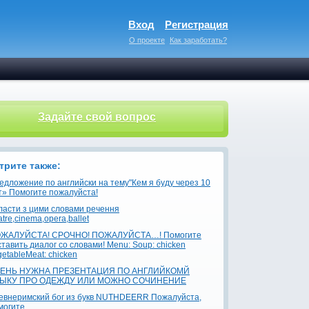
Вход
Регистрация
О проекте
Как заработать?
Задайте свой вопрос
трите также:
едложение по английски на тему"Кем я буду через 10
т» Помогите пожалуйста!
ласти з цими словами речення
tre,cinema,opera,ballet
ЖАЛУЙСТА! СРОЧНО! ПОЖАЛУЙСТА…! Помогите
ставить диалог со словами! Menu: Soup: chicken
getableMeat: chicken
ЕНЬ НУЖНА ПРЕЗЕНТАЦИЯ ПО АНГЛИЙКОМЙ
ЫКУ ПРО ОДЕЖДУ ИЛИ МОЖНО СОЧИНЕНИЕ
евнеримский бог из букв NUTHDEERR Пожалуйста,
могите