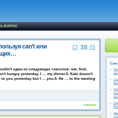
ТЬ ВОПРОС
ользуя can't или
38
ующих…
Смо
uldn't один из следующих глаголов: eat, find,
Пр
wasn't hungry yesterday. I … my dinner.3. Kate doesn't
ле
 to you yesterday but I … you.5. He … to the meeting
Ск
hea
ПО
со
ve
ОЧ
ответить
ЯЗ
Др
по