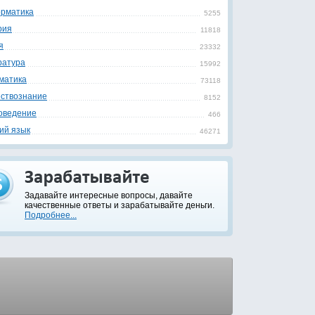
рматика
5255
рия
11818
я
23332
ратура
15992
матика
73118
ствознание
8152
оведение
466
ий язык
46271
Задавайте интересные вопросы, давайте
качественные ответы и зарабатывайте деньги.
Подробнее...