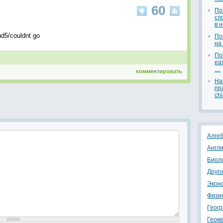
60
По
сл
в 
nd5/couldnt go
По
на
По
eas
…
комментировать
На
пр
ch
Алге
Англи
Биол
Друг
Экон
Физи
Геог
Геом