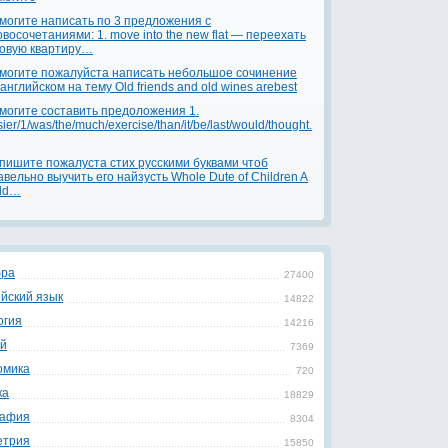
могите написать по 3 предложения с
овосочетаниями: 1. move into the new flat — переехать
новую квартиру…
могите пожалуйста написать небольшое сочинение
 английском на тему Old friends and old wines arebest
могите составить предоложения 1.
ier/1/was/the/much/exercise/than/it/be/last/would/thought.
пишите пожалуста стих русскими буквами чтоб
авельно выучить его найзусть Whole Dute of Children A
ild…
бра
27400
йский язык
14822
огия
14216
ой
7369
омика
720
ка
18829
рафия
8304
етрия
15850