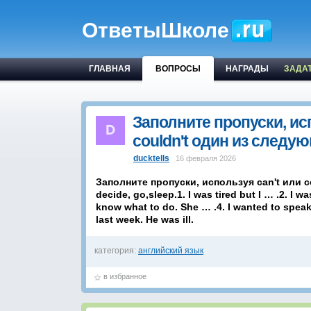
ОтветыШколе
ГЛАВНАЯ
ВОПРОСЫ
НАГРАДЫ
ЗАДА
Заполните пропуски, исп
couldn't один из след
ducktells
16 февраля 2026
Заполните пропуски, используя can't или co
decide, go,sleep.1. I was tired but I … .2. I 
know what to do. She … .4. I wanted to speak
last week. He was ill.
категория:
английский язык
в избранное