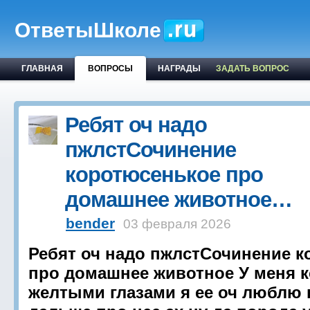
ОтветыШколе
ГЛАВНАЯ
ВОПРОСЫ
НАГРАДЫ
ЗАДАТЬ ВОПРОС
Ребят оч надо
пжлстСочинение
коротюсенькое про
домашнее животное…
bender
03 февраля 2026
Ребят оч надо пжлстСочинение 
про домашнее животное У меня к
желтыми глазами я ее оч люблю 