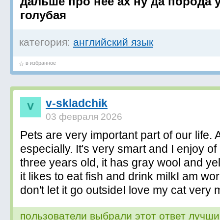
дальше про нее ах ну да порода у
голубая
категория:
английский язык
в избранное
v-skladchik
03 февраля 2026
Pets are very important part of our life.
especially. It's very smart and I enjoy of 
three years old, it has gray wool and ye
it likes to eat fish and drink milkI am worr
don't let it go outsideI love my cat very
пользователи выбрали этот ответ лучш