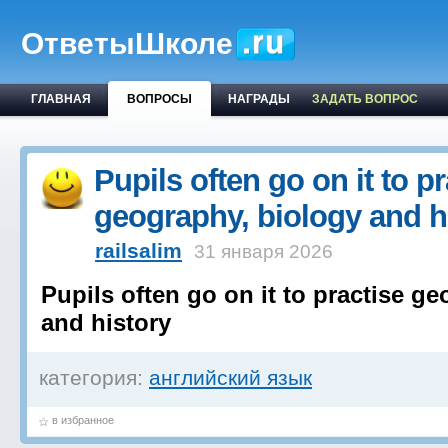
ОтветыШколе
ГЛАВНАЯ
ВОПРОСЫ
НАГРАДЫ
ЗАДАТЬ ВОПРОС
Pupils often go on it to pr
geography, biology and h
railsalim
31 января 2026
Pupils often go on it to practise g
and history
категория:
английский язык
в избранное