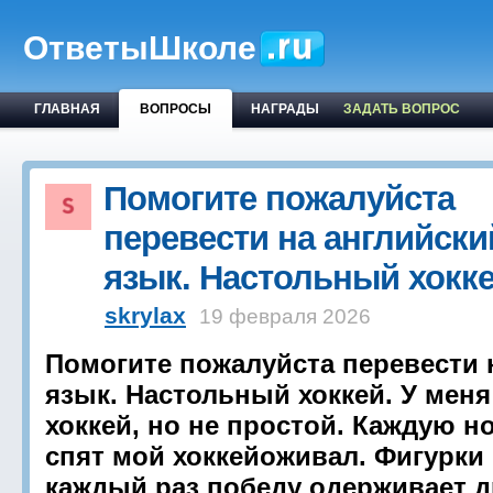
ОтветыШколе
ГЛАВНАЯ
ВОПРОСЫ
НАГРАДЫ
ЗАДАТЬ ВОПРОС
Помогите пожалуйста
перевести на английски
язык. Настольный хокк
skrylax
19 февраля 2026
Помогите пожалуйста перевести 
язык. Настольный хоккей. У мен
хоккей, но не простой. Каждую но
спят мой хоккейоживал. Фигурки 
каждый раз победу одерживает д