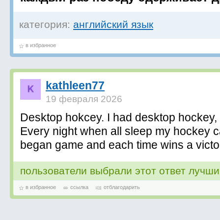
категория:
английский язык
в избранное
kathleen77
19 февраля 2026
Desktop hokcey. I had desktop hockey, b
Every night when all sleep my hockey ca
began game and each time wins a victor
пользователи выбрали этот ответ лучш
в избранное
ссылка
отблагодарить