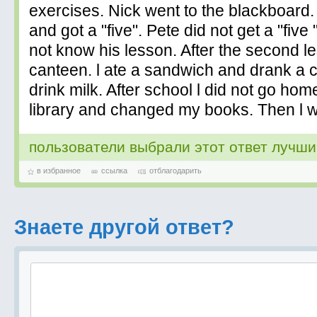
exercises. Nick went to the blackboard
and got a "five". Pete did not get a "fiv
not know his lesson. After the second le
canteen. l ate a sandwich and drank a cup
drink milk. After school l did not go home
library and changed my books. Then l 
пользователи выбрали этот ответ лучш
в избранное
ссылка
отблагодарить
Знаете другой ответ?