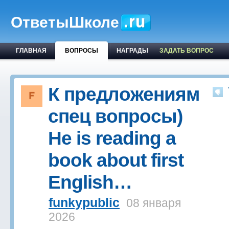
ОтветыШколе
ГЛАВНАЯ
ВОПРОСЫ
НАГРАДЫ
ЗАДАТЬ ВОПРОС
К предложениям
спец вопросы)
He is reading a
book about first
English…
funkypublic
08 января
2026