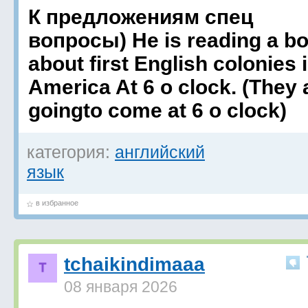
К предложениям спец
вопросы) He is reading a b
about first English colonies 
America At 6 o clock. (They 
goingto come at 6 o clock)
категория:
английский
язык
в избранное
tchaikindimaaa
08 января 2026